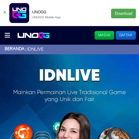
×
UNOGG
Download
UNOGG Mobile App
MASUK
DAFTAR
BERANDA
IDNLIVE