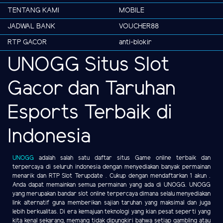
TENTANG KAMI
MOBILE
JADWAL BANK
VOUCHER88
RTP GACOR
anti-blokir
UNOGG Situs Slot
Gacor dan Taruhan
Esports Terbaik di
Indonesia
UNOGG
adalah salah satu daftar situs Game online terbaik dan
terpercaya di seluruh indonesia dengan menyediakan banyak permainan
menarik dan RTP Slot Terupdate . Cukup dengan mendaftarkan 1 akun .
Anda dapat memainkan semua permainan yang ada di UNOGG. UNOGG
yang merupakan bandar slot online terpercaya dimana selalu menyediakan
link alternatif guna memberikan sajian taruhan yang maksimal dan juga
lebih berkualitas. Di era kemajuan teknologi yang kian pesat seperti yang
kita kenal sekarang, memang tidak dipungkiri bahwa setiap gambling atau