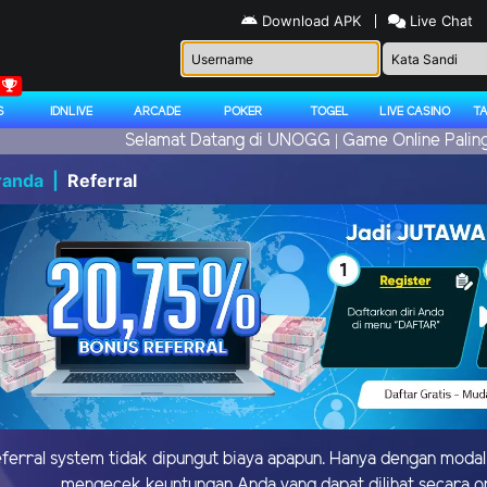
Download APK
Live Chat
O
S
IDNLIVE
ARCADE
POKER
TOGEL
LIVE CASINO
T
mat Datang di UNOGG | Game Online Paling GG & Terpercaya Den
randa
Referral
ferral system tidak dipungut biaya apapun. Hanya dengan modal o
mengecek keuntungan Anda yang dapat dilihat secara o