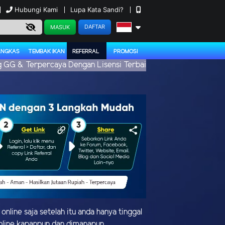
Hubungi Kami
Lupa Kata Sandi?
DAFTAR
ANGKAS
TEMBAK IKAN
REFERRAL
PROMOSI
gan Lisensi Terbaik di Asia! Dapatkan Bonus Event Freechip 2
nline saja setelah itu anda hanya tinggal
nline kapanpun dan dimanapun.