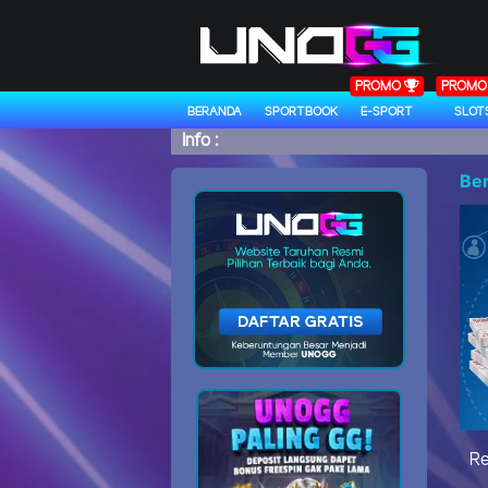
PROMO
PROM
BERANDA
SPORTBOOK
E-SPORT
SLOT
Info :
Sela
Be
Re