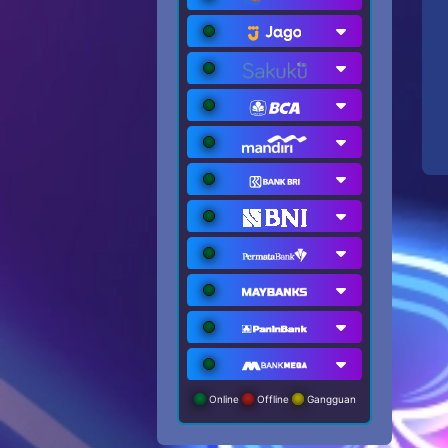
Online
Offline
Gangguan