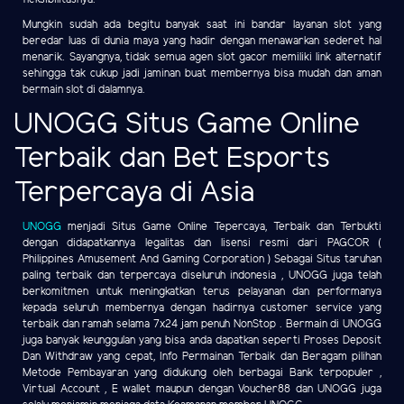
Mungkin sudah ada begitu banyak saat ini bandar layanan slot yang
beredar luas di dunia maya yang hadir dengan menawarkan sederet hal
menarik. Sayangnya, tidak semua agen slot gacor memiliki link alternatif
sehingga tak cukup jadi jaminan buat membernya bisa mudah dan aman
bermain slot di dalamnya.
UNOGG Situs Game Online
Terbaik dan Bet Esports
Terpercaya di Asia
UNOGG
menjadi Situs Game Online Tepercaya, Terbaik dan Terbukti
dengan didapatkannya legalitas dan lisensi resmi dari PAGCOR (
Philippines Amusement And Gaming Corporation ) Sebagai Situs taruhan
paling terbaik dan terpercaya diseluruh indonesia , UNOGG juga telah
berkomitmen untuk meningkatkan terus pelayanan dan performanya
kepada seluruh membernya dengan hadirnya customer service yang
terbaik dan ramah selama 7x24 jam penuh NonStop . Bermain di UNOGG
juga banyak keunggulan yang bisa anda dapatkan seperti Proses Deposit
Dan Withdraw yang cepat, Info Permainan Terbaik dan Beragam pilihan
Metode Pembayaran yang didukung oleh berbagai Bank terpopuler ,
Virtual Account , E wallet maupun dengan Voucher88 dan UNOGG juga