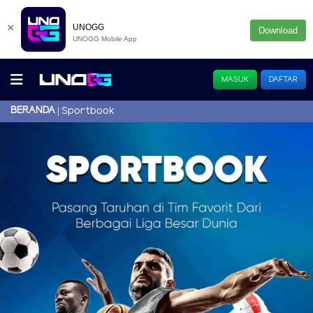
×
UNOGG
Download
UNOGG Mobile App
MASUK
DAFTAR
BERANDA
Sportbook