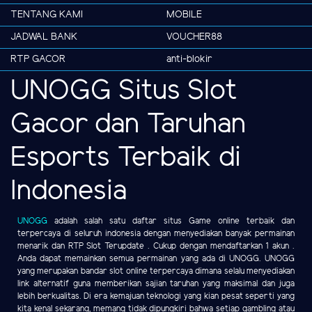
TENTANG KAMI
MOBILE
JADWAL BANK
VOUCHER88
RTP GACOR
anti-blokir
UNOGG Situs Slot
Gacor dan Taruhan
Esports Terbaik di
Indonesia
UNOGG
adalah salah satu daftar situs Game online terbaik dan
terpercaya di seluruh indonesia dengan menyediakan banyak permainan
menarik dan RTP Slot Terupdate . Cukup dengan mendaftarkan 1 akun .
Anda dapat memainkan semua permainan yang ada di UNOGG. UNOGG
yang merupakan bandar slot online terpercaya dimana selalu menyediakan
link alternatif guna memberikan sajian taruhan yang maksimal dan juga
lebih berkualitas. Di era kemajuan teknologi yang kian pesat seperti yang
kita kenal sekarang, memang tidak dipungkiri bahwa setiap gambling atau