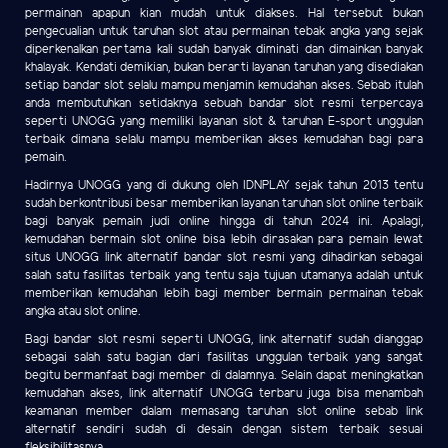
permainan apapun kian mudah untuk diakses. Hal tersebut bukan
pengecualian untuk taruhan slot atau permainan tebak angka yang sejak
diperkenalkan pertama kali sudah banyak diminati dan dimainkan banyak
khalayak. Kendati demikian, bukan berarti layanan taruhan yang disediakan
setiap bandar slot selalu mampu menjamin kemudahan akses. Sebab itulah
anda membutuhkan setidaknya sebuah bandar slot resmi terpercaya
seperti UNOGG yang memiliki layanan slot & taruhan E-sport unggulan
terbaik dimana selalu mampu memberikan akses kemudahan bagi para
pemain.
Hadirnya UNOGG yang di dukung oleh IDNPLAY sejak tahun 2013 tentu
sudah berkontribusi besar memberikan layanan taruhan slot online terbaik
bagi banyak pemain judi online hingga di tahun 2024 ini. Apalagi,
kemudahan bermain slot online bisa lebih dirasakan para pemain lewat
situs UNOGG link alternatif bandar slot resmi yang dihadirkan sebagai
salah satu fasilitas terbaik yang tentu saja tujuan utamanya adalah untuk
memberikan kemudahan lebih bagi member bermain permainan tebak
angka atau slot online.
Bagi bandar slot resmi seperti UNOGG, link alternatif sudah dianggap
sebagai salah satu bagian dari fasilitas unggulan terbaik yang sangat
begitu bermanfaat bagi member di dalamnya. Selain dapat meningkatkan
kemudahan akses, link alternatif UNOGG terbaru juga bisa menambah
keamanan member dalam memasang taruhan slot online sebab link
alternatif sendiri sudah di desain dengan sistem terbaik sesuai
fleksibilitasnya.